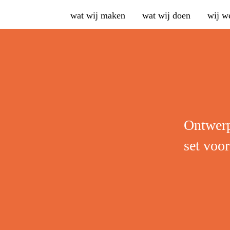
wat wij maken
wat wij doen
wij w
Ontwerp
set voor