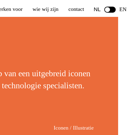
erken voor
wie wij zijn
contact
NL
EN
 van een uitgebreid iconen
 technologie specialisten.
Iconen / Illustratie